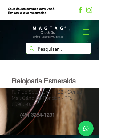
Seus óculos sempre com você.
Em um clique magnético!
Relojoaria Esmeralda
R. 7 de Setembro, 1123 - Centro,
Mal. Cândido Rondon - PR,
85960-000
(45) 3284-1231