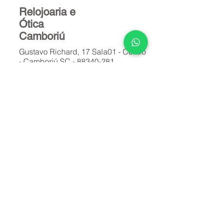
Relojoaria e
Ótica
Camboriú
Gustavo Richard, 17 Sala01 - Centro
- Camboriú SC -
88340-281
(47) 99614-6923
Karmela
Doutor Blumenau, 7514, Encano -
Galpão 06 lote 06, Indial, SC -
89086-635
(47) 3288-0030
Relojoaria e