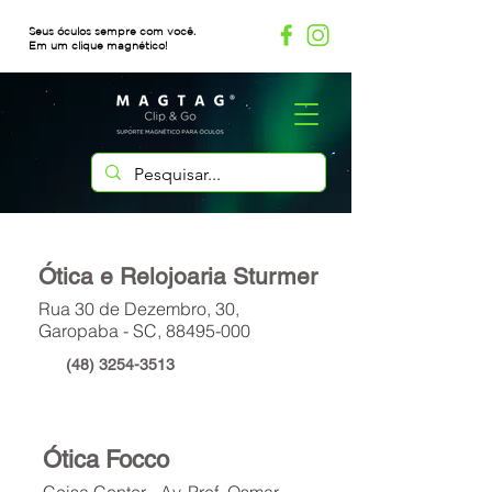
Seus óculos sempre com você.
Em um clique magnético!
Ótica e Relojoaria Sturmer
Rua 30 de Dezembro, 30,
Garopaba - SC,
88495-000
(48) 3254-3513
Ótica Focco