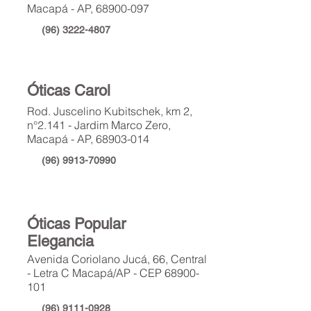
Macapá - AP,
68900-097
(96) 3222-4807
Óticas Carol
Rod. Juscelino Kubitschek, km 2,
n°2.141 - Jardim Marco Zero,
Macapá - AP,
68903-014
(96) 9913-70990
Óticas Popular
Elegancia
Avenida Coriolano Jucá, 66, Central
- Letra C Macapá/AP - CEP 68900-
101
(96) 9111-0928