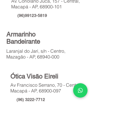
Av. Coriolano Jucá, 157 - Central,
Macapá - AP,
68900-101
(96)99123-5819
Armarinho
Bandeirante
Laranjal do Jari, s/n - Centro,
Mazagão - AP,
68940-000
Ótica Visão Eireli
Av Francisco Serrano, 70 - Central -
Macapá - AP,
68900-097
(96) 3222-7712
Ótica Exclusiva